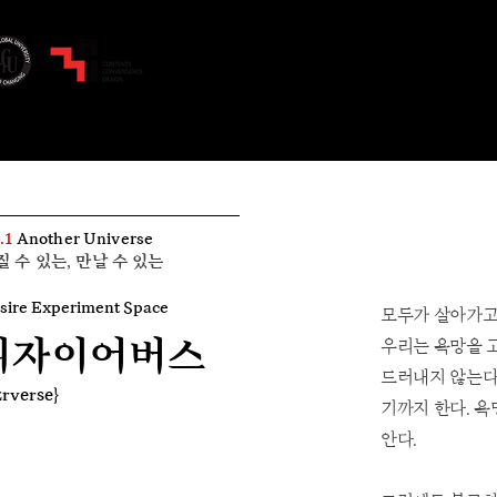
2022 Brand De
​브랜드 디자
.1
Another Universe
만질 수 있는, 만날 수 있는
sire Experiment Space
모두가 살아가고
​디자이어버스
우리는 욕망을 
드러내지 않는다.
zrverse}
기까지 한다. 
안다.